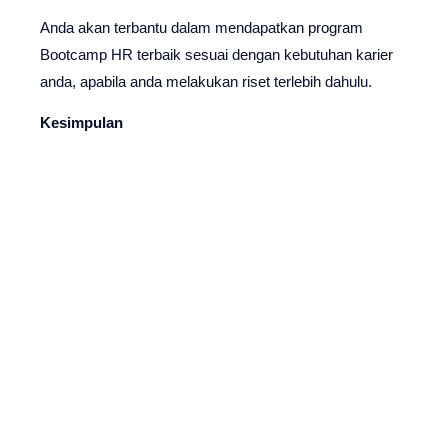
Anda akan terbantu dalam mendapatkan program
Bootcamp HR terbaik sesuai dengan kebutuhan karier
anda, apabila anda melakukan riset terlebih dahulu.
Kesimpulan
Bootcamp HR menjadi alternatif strategis, praktis, dan
cepat dalam mengembangkan karier di bidang Human
Resources di era modern. Bergabung dengan Bootcamp
HR Terbaik merupakan langkah awal terbaik dalam
mempersiapkan karier anda di masa depan.
Mulailah perjalan profesional anda di bidang HR tanpa
ragu! Tentukan Boothcamp terbaik, berfokus pada
mekanismenya, dan persiapkan diri anda menjadi
bagian HR Profesional yang dicari di berbagai industri.
Bergabung dengan Bootcamp HR