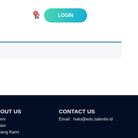
0
LOGIN
OUT US
CONTACT US
mni
Email : halo@edu.talentiv.id
tor
tang Kami