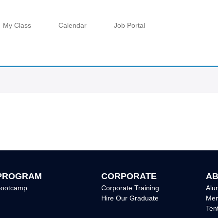
My Class
Calendar
Job Portal
PROGRAM
CORPORATE
AB
ootcamp
Corporate Training
Alu
Hire Our Graduate
Men
Ten