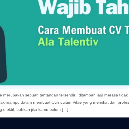
te merupakan sebuah tantangan tersendiri, ditambah lagi merasa tid
k mampu dalam membuat Curriculum Vitae yang memikat dan profesiona
fektif, bahkan jika kamu belum […]