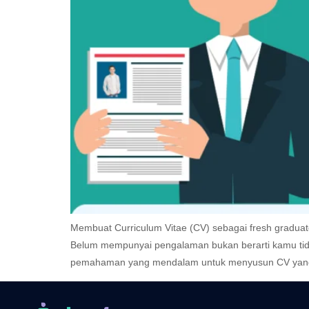
Membuat Curriculum Vitae (CV) sebagai fresh gradua
Belum mempunyai pengalaman bukan berarti kamu tida
pemahaman yang mendalam untuk menyusun CV yang e