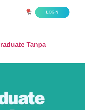
0
LOGIN
raduate Tanpa