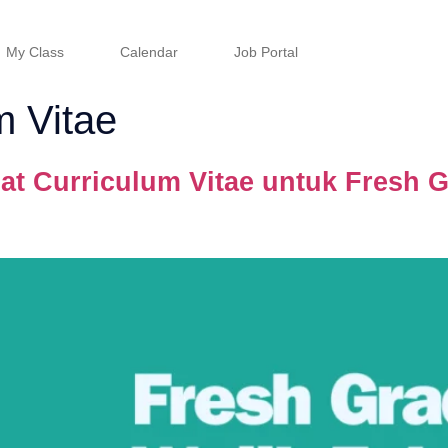
My Class
Calendar
Job Portal
m Vitae
 Curriculum Vitae untuk Fresh G