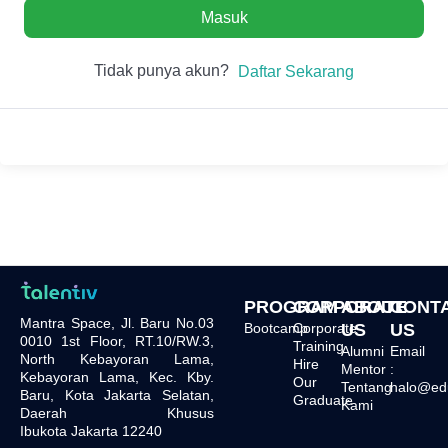
Masuk
Tidak punya akun?
Daftar Sekarang
PROGRAM
CORPORATE
ABOUT
CONT
Mantra Space, Jl. Baru No.03
Bootcamp
Corporate
US
US
0010 1st Floor, RT.10/RW.3,
Training
Alumni
Email
North Kebayoran Lama,
Hire
Mentor
:
Kebayoran Lama, Kec. Kby.
Our
Tentang
halo@edu.
Baru, Kota Jakarta Selatan,
Graduate
Kami
Daerah Khusus
Ibukota Jakarta 12240