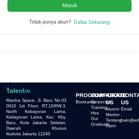
Masuk
Tidak punya akun?
Daftar Sekarang
PROGRAM
CORPORATE
ABOUT
CONT
Mantra Space, Jl. Baru No.03
Bootcamp
Corporate
US
US
0010 1st Floor, RT.10/RW.3,
Training
Alumni
Email
North Kebayoran Lama,
Hire
Mentor
:
Kebayoran Lama, Kec. Kby.
Our
Tentang
halo@edu.
Baru, Kota Jakarta Selatan,
Graduate
Kami
Daerah Khusus
Ibukota Jakarta 12240