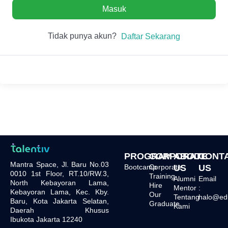
Masuk
Tidak punya akun?
Daftar Sekarang
PROGRAM
CORPORATE
ABOUT
CONT
Mantra Space, Jl. Baru No.03
Bootcamp
Corporate
US
US
0010 1st Floor, RT.10/RW.3,
Training
Alumni
Email
North Kebayoran Lama,
Hire
Mentor
:
Kebayoran Lama, Kec. Kby.
Our
Tentang
halo@edu.
Baru, Kota Jakarta Selatan,
Graduate
Kami
Daerah Khusus
Ibukota Jakarta 12240