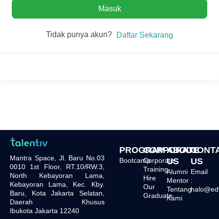
Masuk
Tidak punya akun?
Daftar Sekarang
PROGRAM
CORPORATE
ABOUT
CONT
Mantra Space, Jl. Baru No.03
Bootcamp
Corporate
US
US
0010 1st Floor, RT.10/RW.3,
Training
Alumni
Email
North Kebayoran Lama,
Hire
Mentor
:
Kebayoran Lama, Kec. Kby.
Our
Tentang
halo@edu.
Baru, Kota Jakarta Selatan,
Graduate
Kami
Daerah Khusus
Ibukota Jakarta 12240