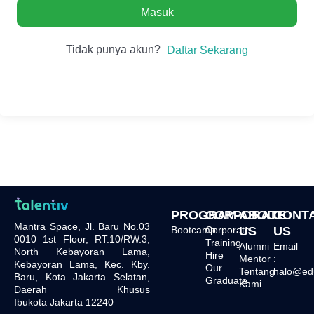
Masuk
Tidak punya akun?
Daftar Sekarang
PROGRAM
CORPORATE
ABOUT
CONT
Mantra Space, Jl. Baru No.03
Bootcamp
Corporate
US
US
0010 1st Floor, RT.10/RW.3,
Training
Alumni
Email
North Kebayoran Lama,
Hire
Mentor
:
Kebayoran Lama, Kec. Kby.
Our
Tentang
halo@edu.
Baru, Kota Jakarta Selatan,
Graduate
Kami
Daerah Khusus
Ibukota Jakarta 12240