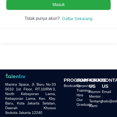
Masuk
Tidak punya akun?
Daftar Sekarang
PROGRAM
CORPORATE
ABOUT
CONT
Mantra Space, Jl. Baru No.03
Bootcamp
Corporate
US
US
0010 1st Floor, RT.10/RW.3,
Training
Alumni
Email
North Kebayoran Lama,
Hire
Mentor
:
Kebayoran Lama, Kec. Kby.
Our
Tentang
halo@edu.
Baru, Kota Jakarta Selatan,
Graduate
Kami
Daerah Khusus
Ibukota Jakarta 12240