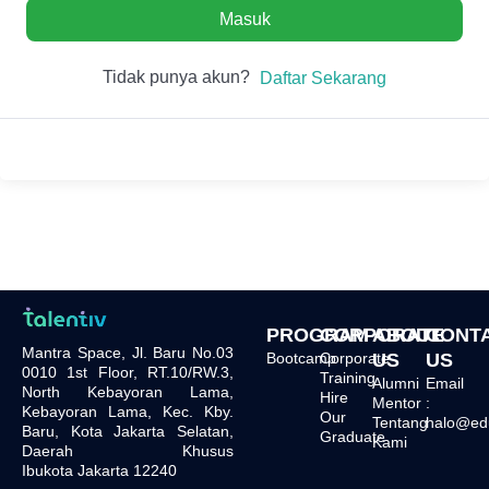
Masuk
Tidak punya akun?
Daftar Sekarang
PROGRAM
CORPORATE
ABOUT
CONT
Mantra Space, Jl. Baru No.03
Bootcamp
Corporate
US
US
0010 1st Floor, RT.10/RW.3,
Training
Alumni
Email
North Kebayoran Lama,
Hire
Mentor
:
Kebayoran Lama, Kec. Kby.
Our
Tentang
halo@edu.
Baru, Kota Jakarta Selatan,
Graduate
Kami
Daerah Khusus
Ibukota Jakarta 12240