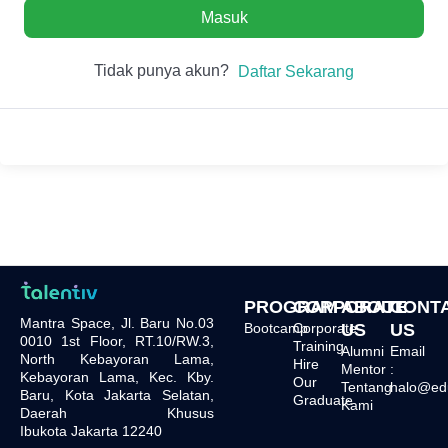
Masuk
Tidak punya akun?
Daftar Sekarang
PROGRAM
CORPORATE
ABOUT
CONT
Mantra Space, Jl. Baru No.03
Bootcamp
Corporate
US
US
0010 1st Floor, RT.10/RW.3,
Training
Alumni
Email
North Kebayoran Lama,
Hire
Mentor
:
Kebayoran Lama, Kec. Kby.
Our
Tentang
halo@edu.
Baru, Kota Jakarta Selatan,
Graduate
Kami
Daerah Khusus
Ibukota Jakarta 12240