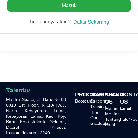
Masuk
Tidak punya akun?
Daftar Sekarang
PROGRAM
CORPORATE
ABOUT
CONT
Mantra Space, Jl. Baru No.03
Bootcamp
Corporate
US
US
0010 1st Floor, RT.10/RW.3,
Training
Alumni
Email
North Kebayoran Lama,
Hire
Mentor
:
Kebayoran Lama, Kec. Kby.
Our
Tentang
halo@edu.
Baru, Kota Jakarta Selatan,
Graduate
Kami
Daerah Khusus
Ibukota Jakarta 12240