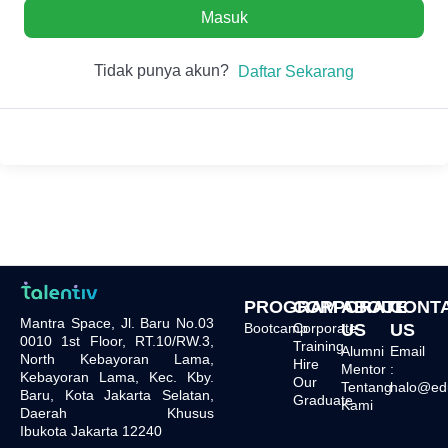
Masuk
Tidak punya akun?
Daftar Sekarang
PROGRAM
CORPORATE
ABOUT
CONT
Mantra Space, Jl. Baru No.03
Bootcamp
Corporate
US
US
0010 1st Floor, RT.10/RW.3,
Training
Alumni
Email
North Kebayoran Lama,
Hire
Mentor
:
Kebayoran Lama, Kec. Kby.
Our
Tentang
halo@edu.
Baru, Kota Jakarta Selatan,
Graduate
Kami
Daerah Khusus
Ibukota Jakarta 12240