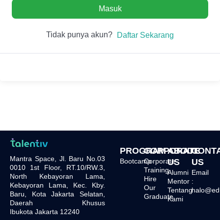
Masuk
Tidak punya akun?
Daftar Sekarang
PROGRAM
CORPORATE
ABOUT
CONT
Mantra Space, Jl. Baru No.03
Bootcamp
Corporate
US
US
0010 1st Floor, RT.10/RW.3,
Training
Alumni
Email
North Kebayoran Lama,
Hire
Mentor
:
Kebayoran Lama, Kec. Kby.
Our
Tentang
halo@edu.
Baru, Kota Jakarta Selatan,
Graduate
Kami
Daerah Khusus
Ibukota Jakarta 12240