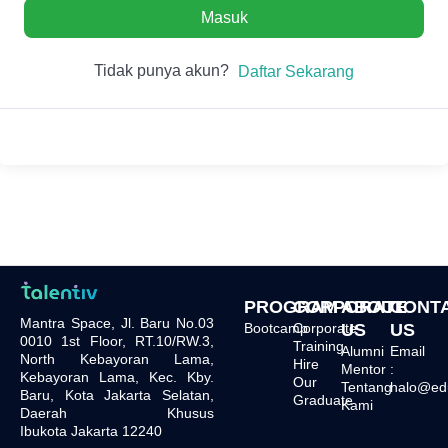
Masuk
Tidak punya akun?
Daftar Sekarang
PROGRAM
CORPORATE
ABOUT
CONT
Mantra Space, Jl. Baru No.03
Bootcamp
Corporate
US
US
0010 1st Floor, RT.10/RW.3,
Training
Alumni
Email
North Kebayoran Lama,
Hire
Mentor
:
Kebayoran Lama, Kec. Kby.
Our
Tentang
halo@edu.
Baru, Kota Jakarta Selatan,
Graduate
Kami
Daerah Khusus
Ibukota Jakarta 12240