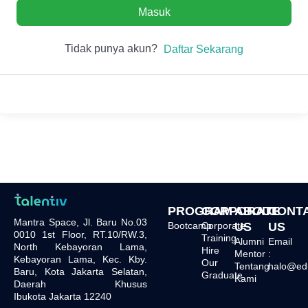
Masuk
Tidak punya akun?
Daftar Sekarang
PROGRAM
CORPORATE
ABOUT
CONT
Mantra Space, Jl. Baru No.03
Bootcamp
Corporate
US
US
0010 1st Floor, RT.10/RW.3,
Training
Alumni
Email
North Kebayoran Lama,
Hire
Mentor
:
Kebayoran Lama, Kec. Kby.
Our
Tentang
halo@edu.
Baru, Kota Jakarta Selatan,
Graduate
Kami
Daerah Khusus
Ibukota Jakarta 12240