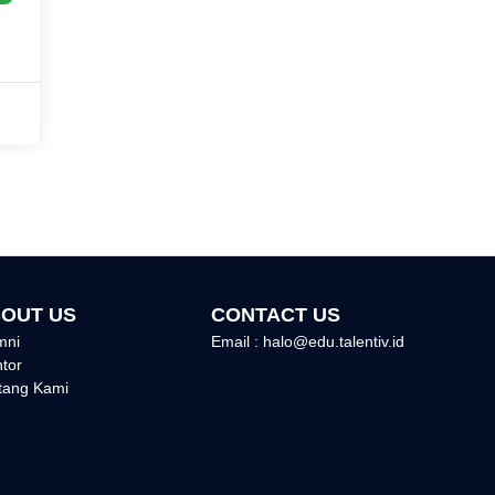
OUT US
CONTACT US
mni
Email : halo@edu.talentiv.id
tor
tang Kami