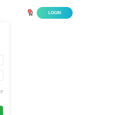
0
LOGIN
d?