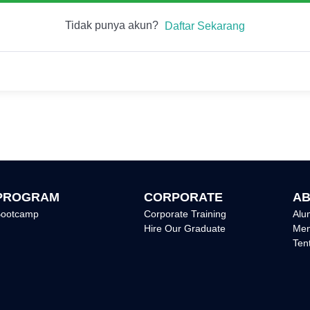
Tidak punya akun?
Daftar Sekarang
PROGRAM
CORPORATE
AB
ootcamp
Corporate Training
Alu
Hire Our Graduate
Men
Ten