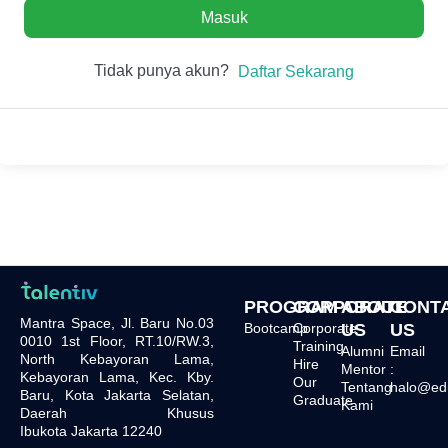
Masuk
Tidak punya akun?
Daftar Sekarang
PROGRAM
CORPORATE
ABOUT
CONT
Mantra Space, Jl. Baru No.03
Bootcamp
Corporate
US
US
0010 1st Floor, RT.10/RW.3,
Training
Alumni
Email
North Kebayoran Lama,
Hire
Mentor
:
Kebayoran Lama, Kec. Kby.
Our
Tentang
halo@edu.
Baru, Kota Jakarta Selatan,
Graduate
Kami
Daerah Khusus
Ibukota Jakarta 12240