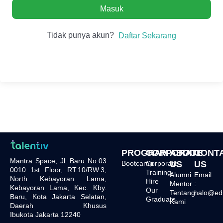
Masuk
Tidak punya akun?
Daftar Sekarang
PROGRAM
CORPORATE
ABOUT
CONT
Mantra Space, Jl. Baru No.03
Bootcamp
Corporate
US
US
0010 1st Floor, RT.10/RW.3,
Training
Alumni
Email
North Kebayoran Lama,
Hire
Mentor
:
Kebayoran Lama, Kec. Kby.
Our
Tentang
halo@edu.
Baru, Kota Jakarta Selatan,
Graduate
Kami
Daerah Khusus
Ibukota Jakarta 12240