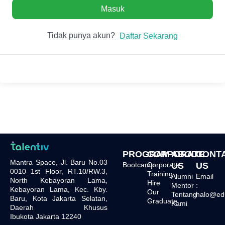
Masuk
Tidak punya akun?
Daftar Sekarang
PROGRAM
CORPORATE
ABOUT
CONT
Mantra Space, Jl. Baru No.03
Bootcamp
Corporate
US
US
0010 1st Floor, RT.10/RW.3,
Training
Alumni
Email
North Kebayoran Lama,
Hire
Mentor
:
Kebayoran Lama, Kec. Kby.
Our
Tentang
halo@edu.
Baru, Kota Jakarta Selatan,
Graduate
Kami
Daerah Khusus
Ibukota Jakarta 12240