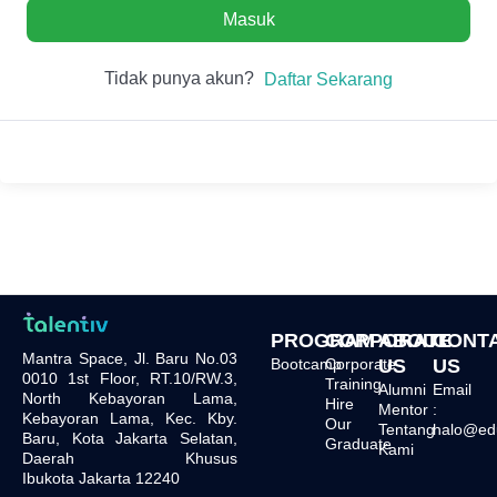
Masuk
Tidak punya akun?
Daftar Sekarang
PROGRAM
CORPORATE
ABOUT
CONT
Mantra Space, Jl. Baru No.03
Bootcamp
Corporate
US
US
0010 1st Floor, RT.10/RW.3,
Training
Alumni
Email
North Kebayoran Lama,
Hire
Mentor
:
Kebayoran Lama, Kec. Kby.
Our
Tentang
halo@edu.
Baru, Kota Jakarta Selatan,
Graduate
Kami
Daerah Khusus
Ibukota Jakarta 12240