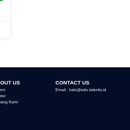
OUT US
CONTACT US
mni
Email : halo@edu.talentiv.id
tor
tang Kami