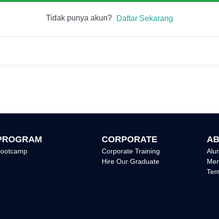
Tidak punya akun?
Daftar Sekarang
PROGRAM
CORPORATE
AB
ootcamp
Corporate Training
Alu
Hire Our Graduate
Men
Ten