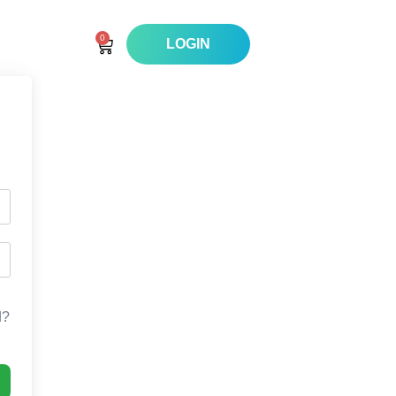
0
LOGIN
d?