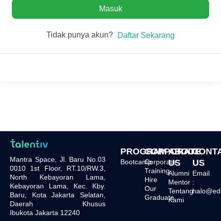
Masuk
Tidak punya akun?
Daftar Sekarang
PROGRAM
CORPORATE
ABOUT
CONT
Mantra Space, Jl. Baru No.03
Bootcamp
Corporate
US
US
0010 1st Floor, RT.10/RW.3,
Training
Alumni
Email
North Kebayoran Lama,
Hire
Mentor
:
Kebayoran Lama, Kec. Kby.
Our
Tentang
halo@edu.
Baru, Kota Jakarta Selatan,
Graduate
Kami
Daerah Khusus
Ibukota Jakarta 12240