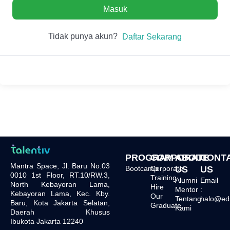
Masuk
Tidak punya akun?
Daftar Sekarang
PROGRAM
CORPORATE
ABOUT
CONT
Mantra Space, Jl. Baru No.03
Bootcamp
Corporate
US
US
0010 1st Floor, RT.10/RW.3,
Training
Alumni
Email
North Kebayoran Lama,
Hire
Mentor
:
Kebayoran Lama, Kec. Kby.
Our
Tentang
halo@edu.
Baru, Kota Jakarta Selatan,
Graduate
Kami
Daerah Khusus
Ibukota Jakarta 12240