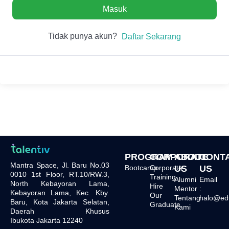
Masuk
Tidak punya akun?
Daftar Sekarang
PROGRAM
CORPORATE
ABOUT
CONT
Mantra Space, Jl. Baru No.03
Bootcamp
Corporate
US
US
0010 1st Floor, RT.10/RW.3,
Training
Alumni
Email
North Kebayoran Lama,
Hire
Mentor
:
Kebayoran Lama, Kec. Kby.
Our
Tentang
halo@edu.
Baru, Kota Jakarta Selatan,
Graduate
Kami
Daerah Khusus
Ibukota Jakarta 12240