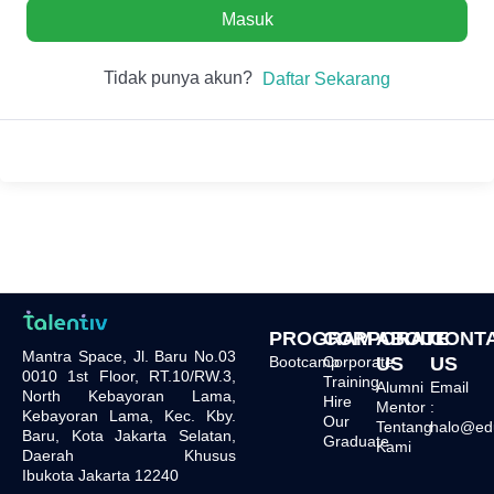
Masuk
Tidak punya akun?
Daftar Sekarang
PROGRAM
CORPORATE
ABOUT
CONT
Mantra Space, Jl. Baru No.03
Bootcamp
Corporate
US
US
0010 1st Floor, RT.10/RW.3,
Training
Alumni
Email
North Kebayoran Lama,
Hire
Mentor
:
Kebayoran Lama, Kec. Kby.
Our
Tentang
halo@edu.
Baru, Kota Jakarta Selatan,
Graduate
Kami
Daerah Khusus
Ibukota Jakarta 12240