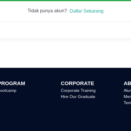
Tidak punya akun?
Daftar Sekarang
PROGRAM
CORPORATE
AB
ootcamp
Corporate Training
Alu
Hire Our Graduate
Men
Ten