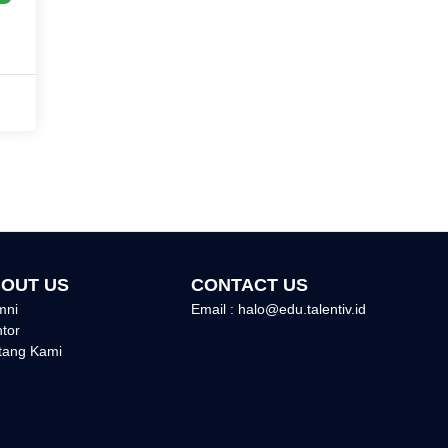
OUT US
CONTACT US
mni
Email : halo@edu.talentiv.id
tor
tang Kami