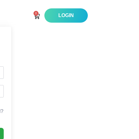
0
LOGIN
d?