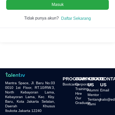
Masuk
Tidak punya akun?
Daftar Sekarang
PROGRAM
CORPORATE
ABOUT
CONT
Mantra Space, Jl. Baru No.03
Bootcamp
Corporate
US
US
0010 1st Floor, RT.10/RW.3,
Training
Alumni
Email
North Kebayoran Lama,
Hire
Mentor
:
Kebayoran Lama, Kec. Kby.
Our
Tentang
halo@edu.
Baru, Kota Jakarta Selatan,
Graduate
Kami
Daerah Khusus
Ibukota Jakarta 12240