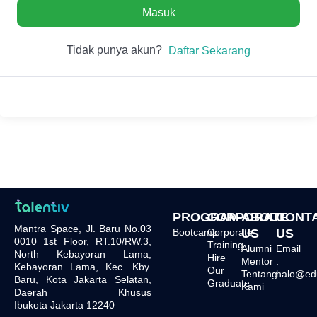
Masuk
Tidak punya akun?
Daftar Sekarang
PROGRAM
CORPORATE
ABOUT
CONT
Mantra Space, Jl. Baru No.03
Bootcamp
Corporate
US
US
0010 1st Floor, RT.10/RW.3,
Training
Alumni
Email
North Kebayoran Lama,
Hire
Mentor
:
Kebayoran Lama, Kec. Kby.
Our
Tentang
halo@edu.
Baru, Kota Jakarta Selatan,
Graduate
Kami
Daerah Khusus
Ibukota Jakarta 12240