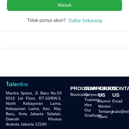
Masuk
Tidak punya akun?
Daftar Sekarang
PROGRAM
CORPORATE
ABOUT
CONT
Mantra Space, Jl. Baru No.03
Bootcamp
Corporate
US
US
0010 1st Floor, RT.10/RW.3,
Training
Alumni
Email
North Kebayoran Lama,
Hire
Mentor
:
Kebayoran Lama, Kec. Kby.
Our
Tentang
halo@edu.
Baru, Kota Jakarta Selatan,
Graduate
Kami
Daerah Khusus
Ibukota Jakarta 12240