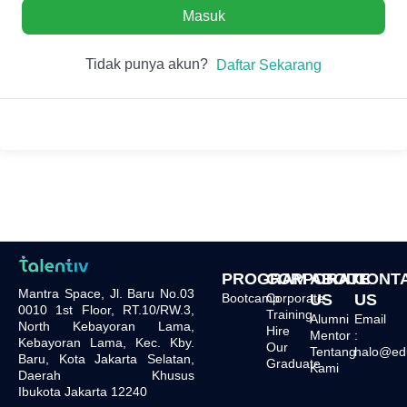
Masuk
Tidak punya akun?
Daftar Sekarang
PROGRAM
CORPORATE
ABOUT
CONT
Mantra Space, Jl. Baru No.03
Bootcamp
Corporate
US
US
0010 1st Floor, RT.10/RW.3,
Training
Alumni
Email
North Kebayoran Lama,
Hire
Mentor
:
Kebayoran Lama, Kec. Kby.
Our
Tentang
halo@edu.
Baru, Kota Jakarta Selatan,
Graduate
Kami
Daerah Khusus
Ibukota Jakarta 12240