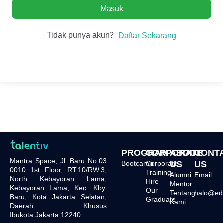
Masuk
Tidak punya akun?
Daftar Sekarang
PROGRAM
CORPORATE
ABOUT
CONT
Mantra Space, Jl. Baru No.03
Bootcamp
Corporate
US
US
0010 1st Floor, RT.10/RW.3,
Training
Alumni
Email
North Kebayoran Lama,
Hire
Mentor
:
Kebayoran Lama, Kec. Kby.
Our
Tentang
halo@edu.
Baru, Kota Jakarta Selatan,
Graduate
Kami
Daerah Khusus
Ibukota Jakarta 12240