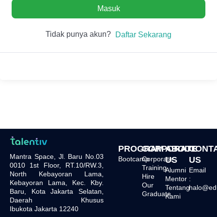
Masuk
Tidak punya akun?
Daftar Sekarang
PROGRAM
CORPORATE
ABOUT
CONT
Mantra Space, Jl. Baru No.03
Bootcamp
Corporate
US
US
0010 1st Floor, RT.10/RW.3,
Training
Alumni
Email
North Kebayoran Lama,
Hire
Mentor
:
Kebayoran Lama, Kec. Kby.
Our
Tentang
halo@edu.
Baru, Kota Jakarta Selatan,
Graduate
Kami
Daerah Khusus
Ibukota Jakarta 12240