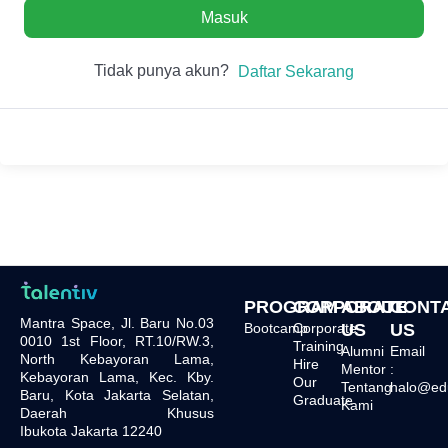
Masuk
Tidak punya akun?
Daftar Sekarang
PROGRAM
CORPORATE
ABOUT
CONT
Mantra Space, Jl. Baru No.03
Bootcamp
Corporate
US
US
0010 1st Floor, RT.10/RW.3,
Training
Alumni
Email
North Kebayoran Lama,
Hire
Mentor
:
Kebayoran Lama, Kec. Kby.
Our
Tentang
halo@edu.
Baru, Kota Jakarta Selatan,
Graduate
Kami
Daerah Khusus
Ibukota Jakarta 12240