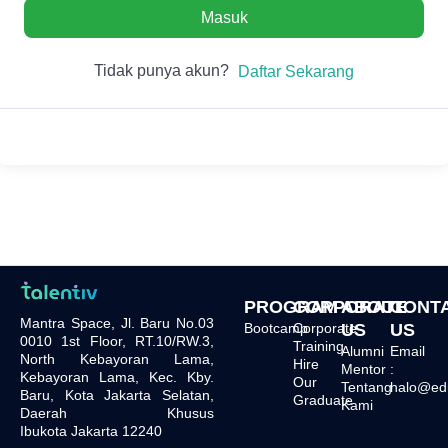
Masuk
Tidak punya akun?
Daftar Sekarang
PROGRAM
CORPORATE
ABOUT
CONT
Mantra Space, Jl. Baru No.03
Bootcamp
Corporate
US
US
0010 1st Floor, RT.10/RW.3,
Training
Alumni
Email
North Kebayoran Lama,
Hire
Mentor
:
Kebayoran Lama, Kec. Kby.
Our
Tentang
halo@edu.
Baru, Kota Jakarta Selatan,
Graduate
Kami
Daerah Khusus
Ibukota Jakarta 12240