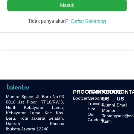
Masuk
Tidak punya akun?
Daftar Sekarang
PROGRAM
CORPORATE
ABOUT
CONT
Mantra Space, Jl. Baru No.03
Bootcamp
Corporate
US
US
0010 1st Floor, RT.10/RW.3,
Training
Alumni
Email
North Kebayoran Lama,
Hire
Mentor
:
Kebayoran Lama, Kec. Kby.
Our
Tentang
halo@edu.
Baru, Kota Jakarta Selatan,
Graduate
Kami
Daerah Khusus
Ibukota Jakarta 12240