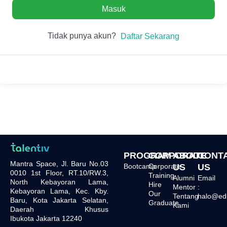
Masuk
Tidak punya akun?
Daftar Sekarang
PROGRAM
CORPORATE
ABOUT
CONT
Mantra Space, Jl. Baru No.03
Bootcamp
Corporate
US
US
0010 1st Floor, RT.10/RW.3,
Training
Alumni
Email
North Kebayoran Lama,
Hire
Mentor
:
Kebayoran Lama, Kec. Kby.
Our
Tentang
halo@edu.
Baru, Kota Jakarta Selatan,
Graduate
Kami
Daerah Khusus
Ibukota Jakarta 12240