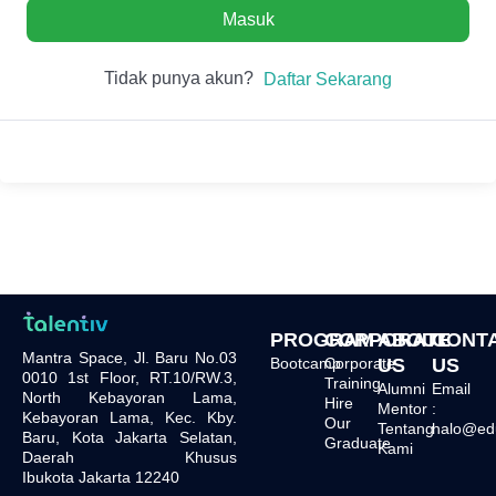
Masuk
Tidak punya akun?
Daftar Sekarang
PROGRAM
CORPORATE
ABOUT
CONT
Mantra Space, Jl. Baru No.03
Bootcamp
Corporate
US
US
0010 1st Floor, RT.10/RW.3,
Training
Alumni
Email
North Kebayoran Lama,
Hire
Mentor
:
Kebayoran Lama, Kec. Kby.
Our
Tentang
halo@edu.
Baru, Kota Jakarta Selatan,
Graduate
Kami
Daerah Khusus
Ibukota Jakarta 12240