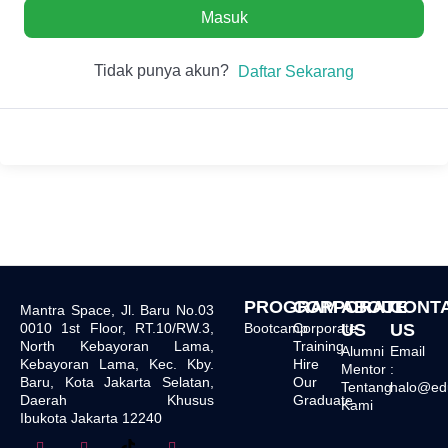
Masuk
Tidak punya akun?
Daftar Sekarang
PROGRAM
CORPORATE
ABOUT
CONT
Mantra Space, Jl. Baru No.03
0010 1st Floor, RT.10/RW.3,
Bootcamp
Corporate
US
US
North Kebayoran Lama,
Training
Alumni
Email
Kebayoran Lama, Kec. Kby.
Hire
Mentor
:
Baru, Kota Jakarta Selatan,
Our
Tentang
halo@edu.
Daerah Khusus
Graduate
Kami
Ibukota Jakarta 12240