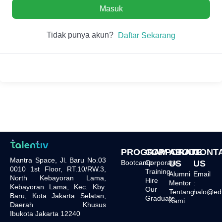
Masuk
Tidak punya akun?
Daftar Sekarang
PROGRAM
CORPORATE
ABOUT
CONT
Mantra Space, Jl. Baru No.03
Bootcamp
Corporate
US
US
0010 1st Floor, RT.10/RW.3,
Training
Alumni
Email
North Kebayoran Lama,
Hire
Mentor
:
Kebayoran Lama, Kec. Kby.
Our
Tentang
halo@edu.
Baru, Kota Jakarta Selatan,
Graduate
Kami
Daerah Khusus
Ibukota Jakarta 12240