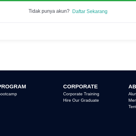
Tidak punya akun?
Daftar Sekarang
PROGRAM
CORPORATE
AB
ootcamp
Corporate Training
Alu
Hire Our Graduate
Men
Ten