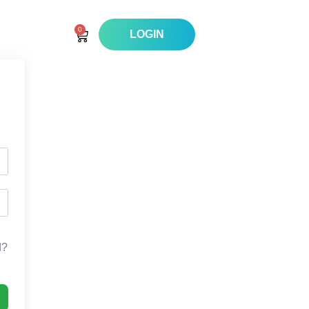
0
LOGIN
d?