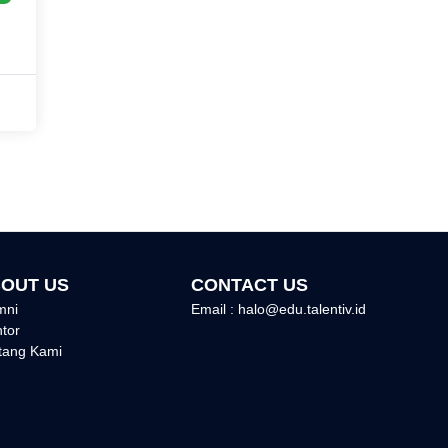
OUT US
CONTACT US
mni
Email : halo@edu.talentiv.id
tor
tang Kami