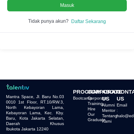
Masuk
Tidak punya akun?
Daftar Sekarang
PROGRAM
CORPORATE
ABOUT
CONT
Mantra Space, Jl. Baru No.03
Bootcamp
Corporate
US
US
0010 1st Floor, RT.10/RW.3,
Training
Alumni
Email
North Kebayoran Lama,
Hire
Mentor
:
Kebayoran Lama, Kec. Kby.
Our
Tentang
halo@edu.
Baru, Kota Jakarta Selatan,
Graduate
Kami
Daerah Khusus
Ibukota Jakarta 12240