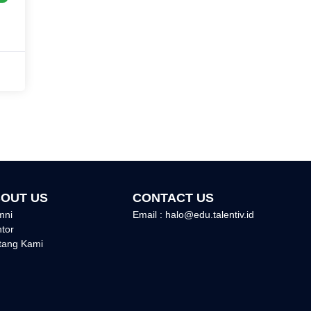
OUT US
CONTACT US
mni
Email : halo@edu.talentiv.id
tor
tang Kami