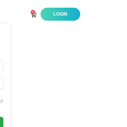
0
LOGIN
d?