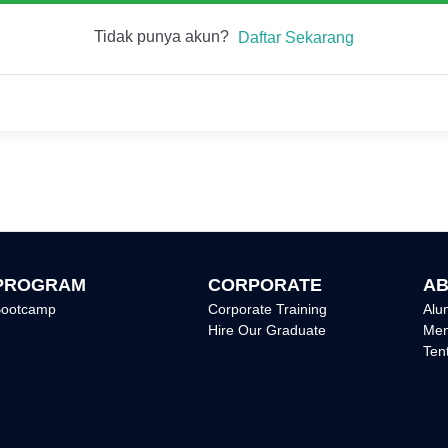
Tidak punya akun?
Daftar Sekarang
PROGRAM
CORPORATE
AB
ootcamp
Corporate Training
Alu
Hire Our Graduate
Men
Ten