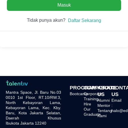
Masuk
Tidak punya akun?
Daftar Sekarang
PROGRAM
CORPORATE
ABOUT
CONT
Mantra Space, Jl. Baru No.03
Bootcamp
Corporate
US
US
0010 1st Floor, RT.10/RW.3,
Training
Alumni
Email
North Kebayoran Lama,
Hire
Mentor
:
Kebayoran Lama, Kec. Kby.
Our
Tentang
halo@edu.
Baru, Kota Jakarta Selatan,
Graduate
Kami
Daerah Khusus
Ibukota Jakarta 12240