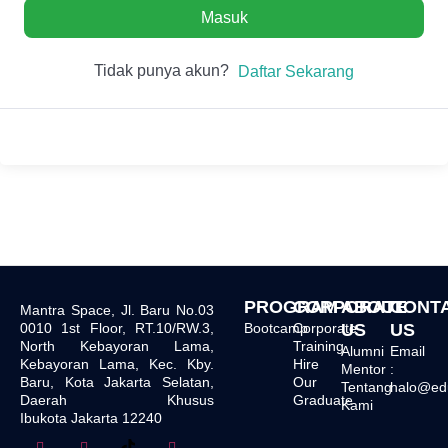
Masuk
Tidak punya akun?
Daftar Sekarang
PROGRAM
CORPORATE
ABOUT
CONT
Mantra Space, Jl. Baru No.03
0010 1st Floor, RT.10/RW.3,
Bootcamp
Corporate
US
US
North Kebayoran Lama,
Training
Alumni
Email
Kebayoran Lama, Kec. Kby.
Hire
Mentor
:
Baru, Kota Jakarta Selatan,
Our
Tentang
halo@edu.
Daerah Khusus
Graduate
Kami
Ibukota Jakarta 12240