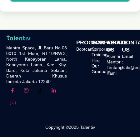
PROGRAM
CORPORATE
ABOUT
CONT
Mantra Space, Jl. Baru No.03
Bootcamp
Corporate
US
US
0010 1st Floor, RT.10/RW.3,
Training
Alumni
Email
North Kebayoran Lama,
Hire
Mentor
:
Kebayoran Lama, Kec. Kby.
Our
Tentang
halo@edu.
Baru, Kota Jakarta Selatan,
Graduate
Kami
Daerah Khusus
Ibukota Jakarta 12240
Copyright ©2025 Talentiv