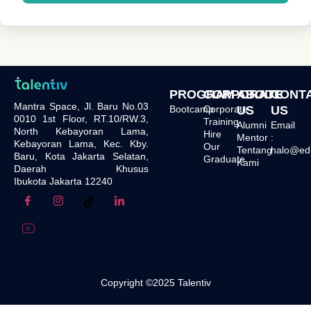
PROGRAM
CORPORATE
ABOUT
CONT
Mantra Space, Jl. Baru No.03
Bootcamp
Corporate
US
US
0010 1st Floor, RT.10/RW.3,
Training
Alumni
Email
North Kebayoran Lama,
Hire
Mentor
:
Kebayoran Lama, Kec. Kby.
Our
Tentang
halo@edu.
Baru, Kota Jakarta Selatan,
Graduate
Kami
Daerah Khusus
Ibukota Jakarta 12240
Copyright ©2025 Talentiv