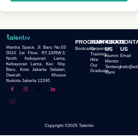
PROGRAM
CORPORATE
ABOUT
CONT
Mantra Space, Jl. Baru No.03
Bootcamp
Corporate
US
US
0010 1st Floor, RT.10/RW.3,
Training
Alumni
Email
North Kebayoran Lama,
Hire
Mentor
:
Kebayoran Lama, Kec. Kby.
Our
Tentang
halo@edu.
Baru, Kota Jakarta Selatan,
Graduate
Kami
Daerah Khusus
Ibukota Jakarta 12240
Copyright ©2025 Talentiv